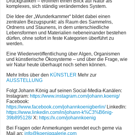
Druckgrafiken – eröffnen einen Blick auf Natur als
komplexes, sich ständig veränderndes System.
Die Idee der „Wunderkammer“ bildet dabei einen
zentralen Bezugspunkt: als Raum des Sammelns,
Ordnens und Staunens, in dem unterschiedliche
Lebensformen und Materialien nebeneinander bestehen
dürfen, ohne sofort in feste Kategorien überführt zu
werden.
Eine Wiederveröffentlichung über Algen, Organismen
und künstlerische Ökosysteme – und über die Frage, wie
wir Natur heute überhaupt noch sehen können.
Mehr Infos über den
KÜNSTLER
Mehr zur
AUSSTELLUNG
Folgt Johann König auf seinen Social-Media-Kanälen:
Instagram:
https://www.instagram.com/johann.koenig/
Facebook:
https://www.facebook.com/johannkoenigberlin/
LinkedIn:
https://www.linkedin.com/in/johann-k%C3%B6nig-
39b895128/
X:
https://x.com/johannkoenig
Bei Fragen oder Anmerkungen wendet euch gerne via
Mail an:
info@koeniggalerie.com