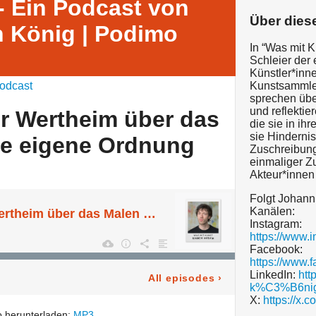
- Ein Podcast von
Über dies
 König | Podimo
In “Was mit K
Schleier der 
Künstler*inn
odcast
Kunstsammler
sprechen übe
und reflektie
er Wertheim über das
die sie in ih
sie Hinderni
ie eigene Ordnung
Zuschreibung
einmaliger 
Akteur*innen
Folgt Johann
Kanälen:
... mit Alexander Wertheim über das Malen gegen die eigene Ordnung
Instagram:
https://www.
Facebook:
https://www.
LinkedIn:
htt
All episodes
›
k%C3%B6nig
X:
https://x.
 herunterladen:
MP3