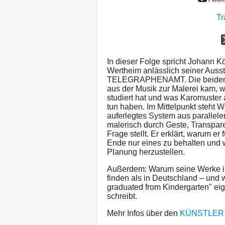
Tr
In dieser Folge spricht Johann K
Wertheim anlässlich seiner Au
TELEGRAPHENAMT. Die beiden un
aus der Musik zur Malerei kam, w
studiert hat und was Karomuster a
tun haben. Im Mittelpunkt steht W
auferlegtes System aus parallelen
malerisch durch Geste, Transpa
Frage stellt. Er erklärt, warum er
Ende nur eines zu behalten und w
Planung herzustellen.
Außerdem: Warum seine Werke im
finden als in Deutschland – und
graduated from Kindergarten" eig
schreibt.
Mehr Infos über den
KÜNSTLER