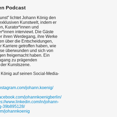
en Podcast
unst” lichtet Johann König den
exklusiven Kunstwelt, indem er
en, Kurator*innen und
*innen interviewt. Die Gäste
r ihren Werdegang, ihre Werke
ren über die Entscheidungen,
rer Karriere getroffen haben, wie
sse überwunden und sich von
en freigemacht haben. Ein
Zugang zu prägenden
 der Kunstszene.
 König auf seinen Social-Media-
instagram.com/johann.koenig/
facebook.com/johannkoenigberlin/
ps://www.linkedin.com/in/johann-
-39b895128/
com/johannkoenig