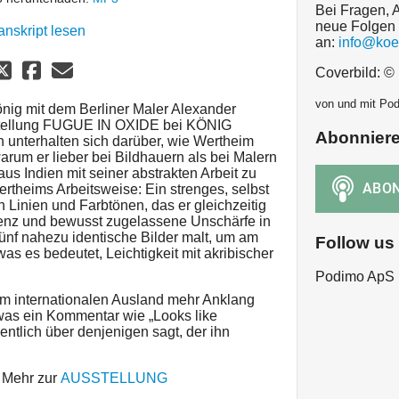
Bei Fragen, 
neue Folgen 
anskript lesen
an:
info@koe
Coverbild: ©
von und mit Po
önig mit dem Berliner Maler Alexander
sstellung FUGUE IN OXIDE bei KÖNIG
Abonnier
terhalten sich darüber, wie Wertheim
arum er lieber bei Bildhauern als bei Malern
us Indien mit seiner abstrakten Arbeit zu
ertheims Arbeitsweise: Ein strenges, selbst
 Linien und Farbtönen, das er gleichzeitig
renz und bewusst zugelassene Unschärfe in
 fünf nahezu identische Bilder malt, um am
Follow us
as es bedeutet, Leichtigkeit mit akribischer
Podimo ApS
 internationalen Ausland mehr Anklang
 was ein Kommentar wie „Looks like
entlich über denjenigen sagt, der ihn
Mehr zur
AUSSTELLUNG