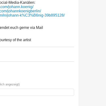
ocial-Media-Kanälen:
.com/johann.koenig/
.com/johannkoenigberlin/
com/in/johann-k%C3%B6nig-39b895128/
ndet euch gerne via Mail
tesy of the artist
ich angezeigt)